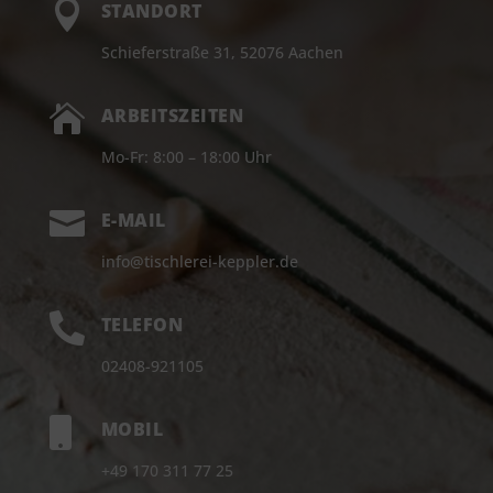

STANDORT
Schieferstraße 31, 52076 Aachen

ARBEITSZEITEN
Mo-Fr: 8:00 – 18:00 Uhr

E-MAIL
info@tischlerei-keppler.de

TELEFON
02408-921105

MOBIL
+49 170 311 77 25