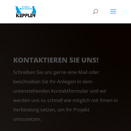
KONTAKTIEREN SIE UNS!
Schreiben Sie uns gerne eine Mail oder
beschreiben Sie Ihr Anliegen in dem
untenstehenden Kontaktformular und wir
werden uns so schnell wie möglich mit Ihnen in
Verbindung setzen, um Ihr Projekt
umzusetzen.